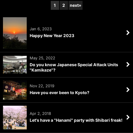
1
2
next
»
Category
:
View
Jan 6, 2023
Happy New Year 2023
May 25, 2022
Do you know Japanese Special Attack Units
"Kamikaze"?
Nov 22, 2019
Have you ever been to Kyoto?
Apr 2, 2018
Let's have a "Hanami" party with Shibari freak!