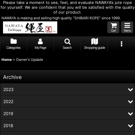
Please take a moment to see, feel, and evaluate NAWAYA’s jute rope
for yourself. We are confident that you will be satisfied with the quality
of our product.
NAWAYA is making and selling high quality "SHIBARI ROPE" since 1999.
Cart
Menu
Categories
My Page
Search
Shopping guide
Home
>
Owner's Update
Archive
2023
2022
2019
2018