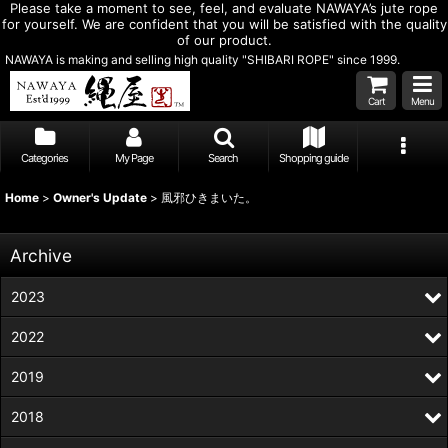
Please take a moment to see, feel, and evaluate NAWAYA’s jute rope
for yourself. We are confident that you will be satisfied with the quality
of our product.
NAWAYA is making and selling high quality "SHIBARI ROPE" since 1999.
Cart
Menu
Categories
My Page
Search
Shopping guide
Home
>
Owner's Update
>
風邪ひきまいた。
Archive
2023
2022
2019
2018