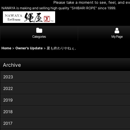
Please take a moment to see, feel, and eva
NAWAYA is making and selling high quality "SHIBARI ROPE" since 1999.
Categories
My Page
Home
>
Owner's Update
>
夏も終わりやねぇ。
Archive
2023
2022
2019
2018
2017