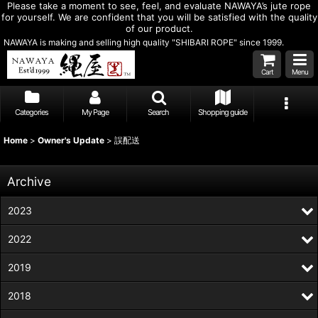
Please take a moment to see, feel, and evaluate NAWAYA’s jute rope
for yourself. We are confident that you will be satisfied with the quality
of our product.
NAWAYA is making and selling high quality "SHIBARI ROPE" since 1999.
Cart
Menu
Categories
My Page
Search
Shopping guide
Home
>
Owner's Update
>
誤配送
Archive
2023
2022
2019
2018