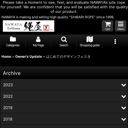
Please take a moment to see, feel, and evaluate NAWAYA’s jute rope
for yourself. We are confident that you will be satisfied with the quality
of our product.
NAWAYA is making and selling high quality "SHIBARI ROPE" since 1999.
Cart
Menu
Categories
My Page
Search
Shopping guide
Home
>
Owner's Update
>
はじめてのデザインフェスタ
Archive
2023
2022
2019
2018