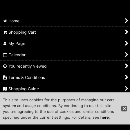
Home
Shopping Cart
My Page
Calendar
You recently viewed
Terms & Conditions
Shopping Guide
This site uses cookies for the purposes of managing our cart
Inquiry
system and usage conditions. By continuing to use this site,
you are agreeing to the use of cookies and similar conditions
Copyright ©1999 COMPROS Corporation.
specified under the current settings. For details, see
here
.
Other Sites