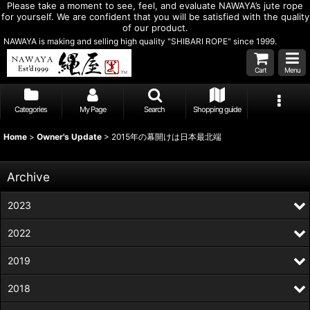
Please take a moment to see, feel, and evaluate NAWAYA’s jute rope
for yourself. We are confident that you will be satisfied with the quality
of our product.
NAWAYA is making and selling high quality "SHIBARI ROPE" since 1999.
Cart
Menu
Categories
My Page
Search
Shopping guide
Home
>
Owner's Update
>
2015年の幕開けは日本最北端
Archive
2023
2022
2019
2018