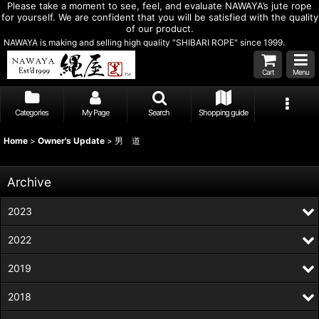
Please take a moment to see, feel, and evaluate NAWAYA’s jute rope
for yourself. We are confident that you will be satisfied with the quality
of our product.
NAWAYA is making and selling high quality "SHIBARI ROPE" since 1999.
Cart
Menu
Categories
My Page
Search
Shopping guide
Home
>
Owner's Update
>
男 道
Archive
2023
2022
2019
2018