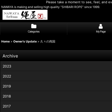
Please take a moment to see, feel, and eva
NAWAYA is making and selling high quality "SHIBARI ROPE" since 1999.
Categories
My Page
Home
>
Owner's Update
>
久々の両国
Archive
2023
2022
2019
2018
2017