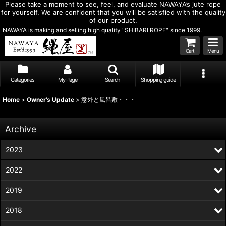
Please take a moment to see, feel, and evaluate NAWAYA’s jute rope
for yourself. We are confident that you will be satisfied with the quality
of our product.
NAWAYA is making and selling high quality "SHIBARI ROPE" since 1999.
Cart
Menu
Categories
My Page
Search
Shopping guide
Home
>
Owner's Update
>
意外と風呂敷・・・
Archive
2023
2022
2019
2018