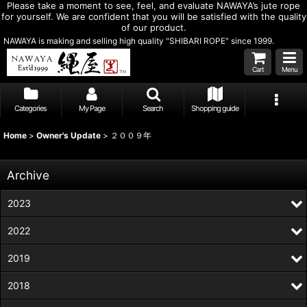
Please take a moment to see, feel, and evaluate NAWAYA’s jute rope
for yourself. We are confident that you will be satisfied with the quality
of our product.
NAWAYA is making and selling high quality "SHIBARI ROPE" since 1999.
Cart
Menu
Categories
My Page
Search
Shopping guide
Home
>
Owner's Update
>
２００９年
Archive
2023
2022
2019
2018