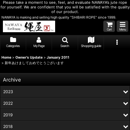
Please take a moment to see, feel, and evaluate NAWAYA’s jute rope
for yourself. We are confident that you will be satisfied with the quality
of our product.
NAWAYA is making and selling high quality "SHIBARI ROPE" since 1999.
Cart
Menu
Categories
My Page
Search
Shopping guide
Home
>
Owner's Update
>
January 2011
>
新年あけましておめでとうございます
Archive
2023
2022
2019
2018