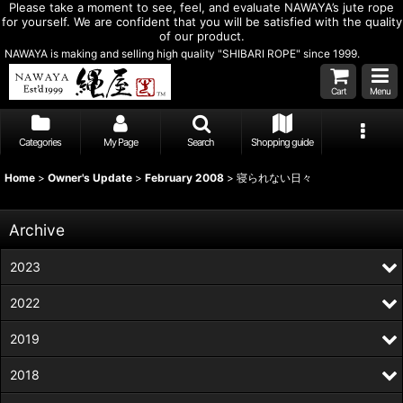
Please take a moment to see, feel, and evaluate NAWAYA’s jute rope
for yourself. We are confident that you will be satisfied with the quality
of our product.
NAWAYA is making and selling high quality "SHIBARI ROPE" since 1999.
Cart
Menu
Categories
My Page
Search
Shopping guide
Home
>
Owner's Update
>
February 2008
>
寝られない日々
Archive
2023
2022
2019
2018