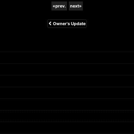
«
prev.
next
»
Owner's Update