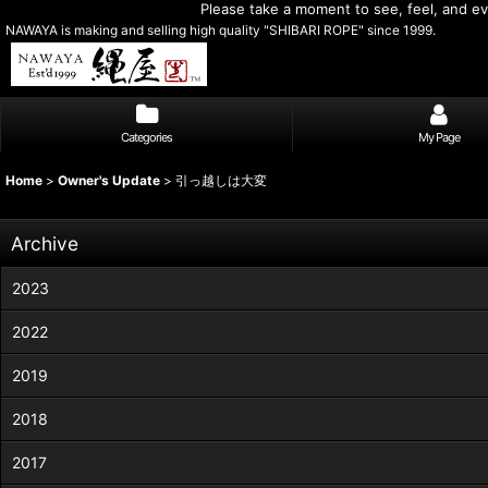
Please take a moment to see, feel, and eva
NAWAYA is making and selling high quality "SHIBARI ROPE" since 1999.
Categories
My Page
Home
>
Owner's Update
>
引っ越しは大変
Archive
2023
2022
2019
2018
2017