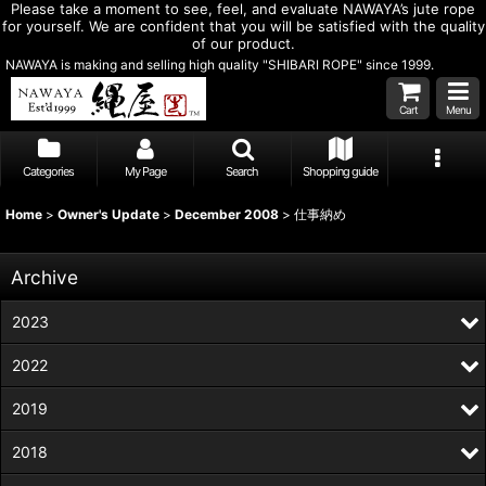
Please take a moment to see, feel, and evaluate NAWAYA’s jute rope
for yourself. We are confident that you will be satisfied with the quality
of our product.
NAWAYA is making and selling high quality "SHIBARI ROPE" since 1999.
Cart
Menu
Categories
My Page
Search
Shopping guide
Home
>
Owner's Update
>
December 2008
>
仕事納め
Archive
2023
2022
2019
2018