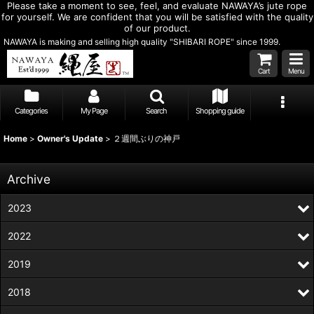
Please take a moment to see, feel, and evaluate NAWAYA’s jute rope
for yourself. We are confident that you will be satisfied with the quality
of our product.
NAWAYA is making and selling high quality "SHIBARI ROPE" since 1999.
Cart
Menu
Categories
My Page
Search
Shopping guide
Home
>
Owner's Update
>
２週間ぶりの神戸
Archive
2023
2022
2019
2018