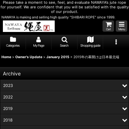
Please take a moment to see, feel, and evaluate NAWAYA’s jute rope
for yourself. We are confident that you will be satisfied with the quality
of our product.
NAWAYA is making and selling high quality "SHIBARI ROPE" since 1999.
Cart
Menu
Categories
My Page
Search
Shopping guide
Home
>
Owner's Update
>
January 2015
>
2015年の幕開けは日本最北端
Archive
2023
2022
2019
2018