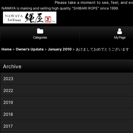
Please take a moment to see, feel, and eva
NAWAYA is making and selling high quality "SHIBARI ROPE" since 1999.
Categories
My Page
Home
>
Owner's Update
>
January 2010
>
あけましておめでとうございます
Archive
2023
2022
2019
2018
2017