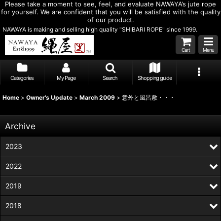
Please take a moment to see, feel, and evaluate NAWAYA’s jute rope
for yourself. We are confident that you will be satisfied with the quality
of our product.
NAWAYA is making and selling high quality "SHIBARI ROPE" since 1999.
Cart
Menu
Categories
My Page
Search
Shopping guide
Home
>
Owner's Update
>
March 2009
>
意外と風呂敷・・・
Archive
2023
2022
2019
2018