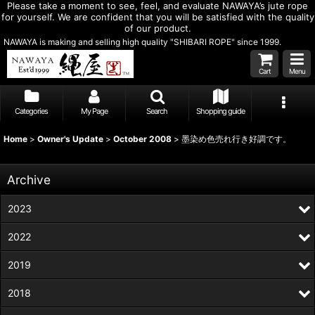
Please take a moment to see, feel, and evaluate NAWAYA’s jute rope
for yourself. We are confident that you will be satisfied with the quality
of our product.
NAWAYA is making and selling high quality "SHIBARI ROPE" since 1999.
Cart
Menu
Categories
My Page
Search
Shopping guide
Home
>
Owner's Update
>
October 2008
>
墨染め色売れ行き好調です。
Archive
2023
2022
2019
2018